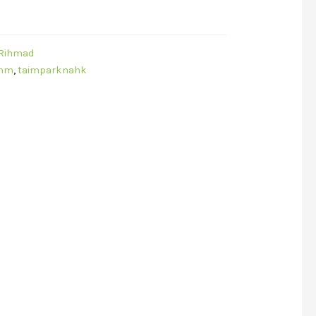
Rihmad
ihm
,
taimparknahk