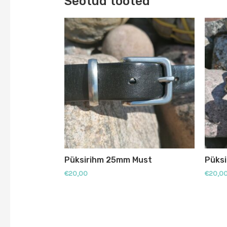
Seotud tooted
Püksirihm 25mm Must
Püks
€
20,00
€
20,0