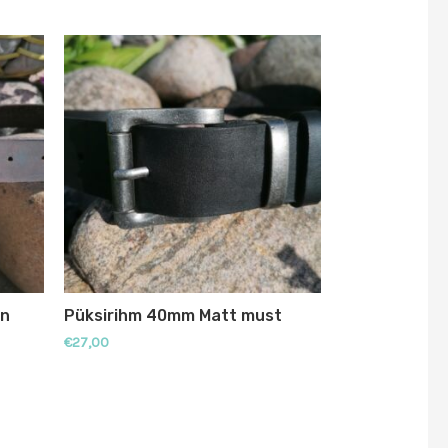
un
Püksirihm 40mm Matt must
€
27,00