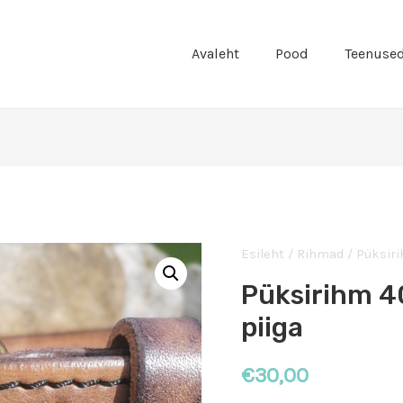
Avaleht
Pood
Teenuse
Esileht
/
Rihmad
/
Püksir
Püksirihm 
piiga
€
30,00