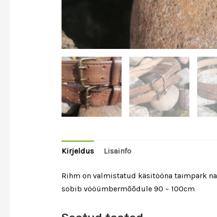
Kirjeldus
Lisainfo
Rihm on valmistatud käsitööna taimpark nah
sobib vööümbermõõdule 90 – 100cm