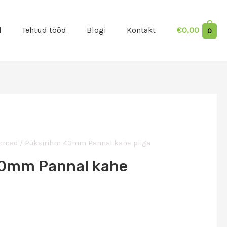
d
Tehtud tööd
Blogi
Kontakt
€
0,00
0
ihmad
/ Püksirihm 40mm Pannal kahe piiga
40mm Pannal kahe