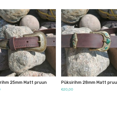
irihm 25mm Matt pruun
Püksirihm 28mm Matt pru
0
€
20,00