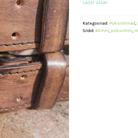
Laost otsas
Kategooriad:
Püksirihmad
,
Sildid:
40mm
,
püksirihm
,
r