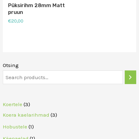
Püksirihm 28mm Matt
pruun
€
20,00
Otsing
3
Koertele
3
t
3
Koera kaelarihmad
3
o
t
1
Hobustele
1
o
o
t
1
Käepaelad
1