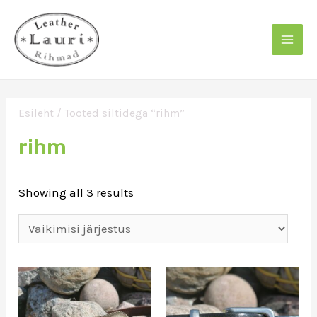
Skip
to
content
Mai
Men
Esileht
/ Tooted siltidega “rihm”
rihm
Showing all 3 results