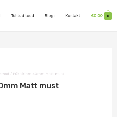
d
Tehtud tööd
Blogi
Kontakt
€
0,00
0
ihmad
/ Püksirihm 40mm Matt must
40mm Matt must