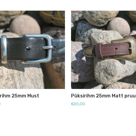
irihm 25mm Must
Püksirihm 25mm Matt pru
0
€
20,00