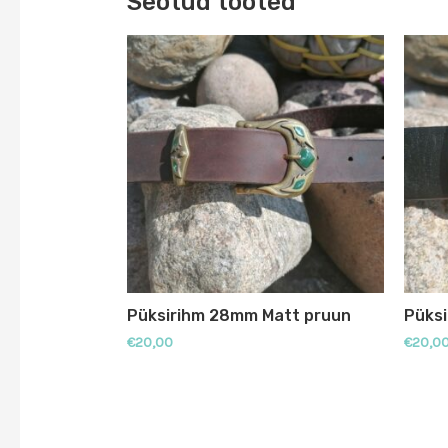
Seotud tooted
Püksirihm 28mm Matt pruun
Püks
€
20,00
€
20,0