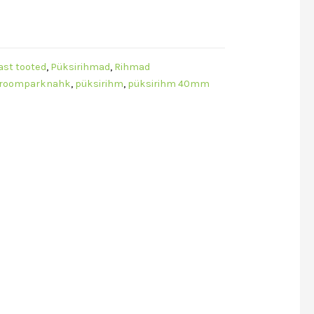
st tooted
,
Püksirihmad
,
Rihmad
roomparknahk
,
püksirihm
,
püksirihm 40mm