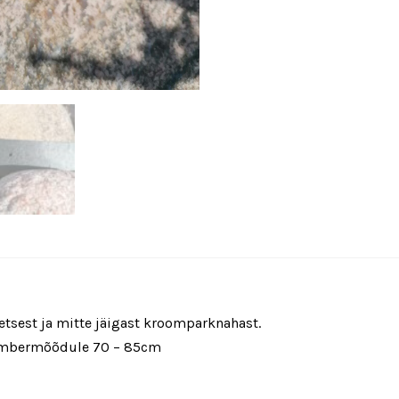
etsest ja mitte jäigast kroomparknahast.
ümbermõõdule 70 – 85cm