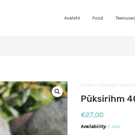
Avaleht
Pood
Teenuse
Esileht
/
Rihmad
/
Püksir
Püksirihm 
€
27,00
Availability:
2 laos