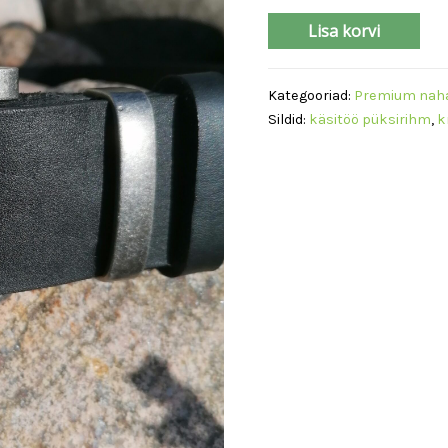
Püksirihm
Lisa korvi
40mm
Matt
Kategooriad:
Premium naha
must
Sildid:
käsitöö püksirihm
,
k
kogus