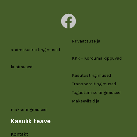
Privaatsuse ja
andmekaitse tingimused
KKK – Korduma kippuvad
küsimused
Kasutustingimused
Transporditingimused
Tagastamise tingimused
Makseviisid ja
maksetingimused
Kasulik teave
Kontakt