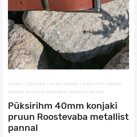
Esileht
/
Rihmad
/
Püksirihmad
/ Püksirihm 40mm
konjaki pruun Roostevaba metallist pannal
Püksirihm 40mm konjaki
pruun Roostevaba metallist
pannal