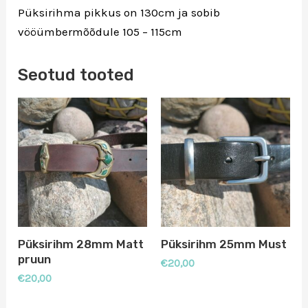
Püksirihma pikkus on 130cm ja sobib
vööümbermõõdule 105 – 115cm
Seotud tooted
Püksirihm 28mm Matt
Püksirihm 25mm Must
pruun
€
20,00
€
20,00