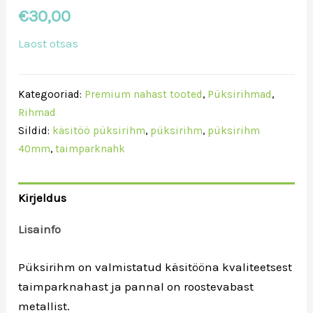
€
30,00
Laost otsas
Kategooriad:
Premium nahast tooted
,
Püksirihmad
,
Rihmad
Sildid:
käsitöö püksirihm
,
püksirihm
,
püksirihm
40mm
,
taimparknahk
Kirjeldus
Lisainfo
Püksirihm on valmistatud käsitööna kvaliteetsest
taimparknahast ja pannal on roostevabast
metallist.