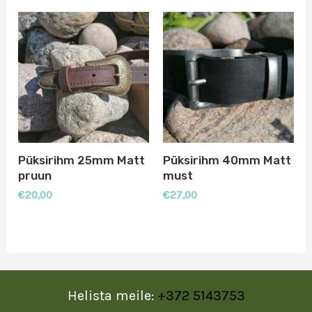
Püksirihm 25mm Matt
Püksirihm 40mm Matt
pruun
must
€
20,00
€
27,00
Helista meile:
+372 5143753