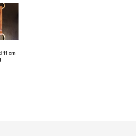
d 11 cm
g