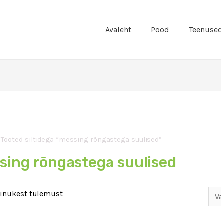
Avaleht
Pood
Teenuse
 Tooted siltidega “messing rõngastega suulised”
sing rõngastega suulised
ainukest tulemust