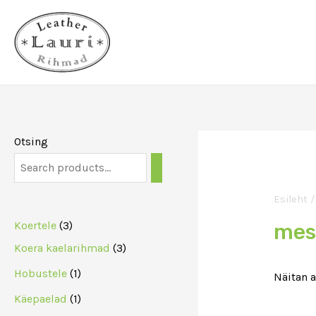
Skip
to
content
Otsing
Esileht
/
3
Koertele
3
mes
t
3
Koera kaelarihmad
3
o
t
1
Hobustele
1
Näitan 
o
o
t
1
Käepaelad
1
d
o